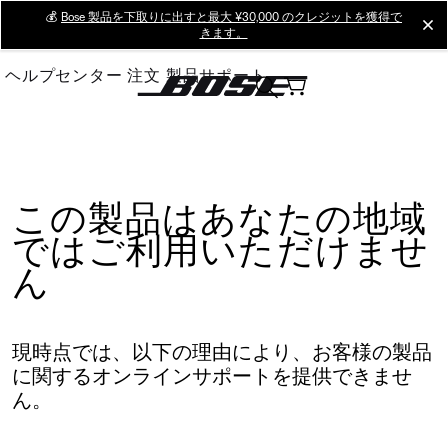
Skip
💰
Bose 製品を下取りに出すと最大 ¥30,000 のクレジットを獲得で
cl
きます。
to
Main
ヘルプセンター
注文
製品サポート
この製品はあなたの地域
ではご利用いただけませ
ん
現時点では、以下の理由により、お客様の製品
に関するオンラインサポートを提供できませ
ん。