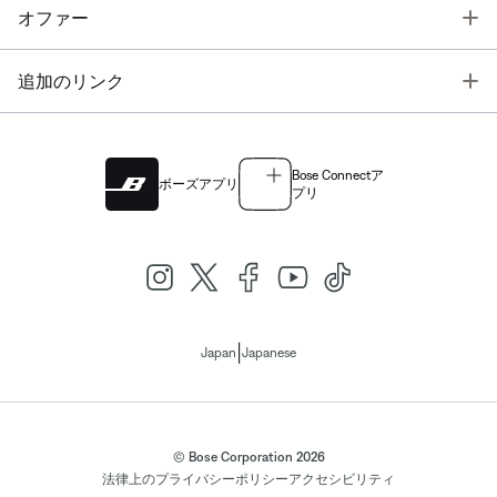
T
オファー
T
追加のリンク
Bose Connectア
ボーズアプリ
プリ
|
Japan
Japanese
© Bose Corporation 2026
法律上の
プライバシーポリシー
アクセシビリティ