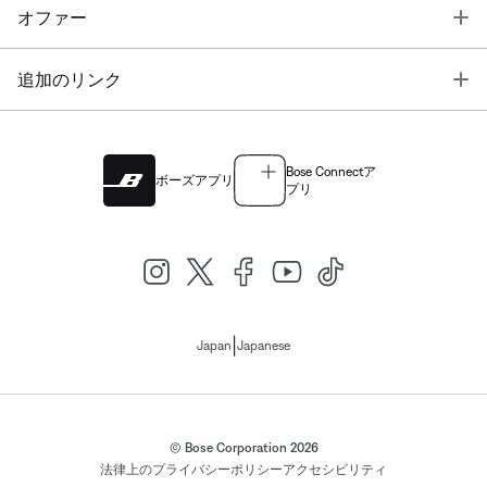
T
オファー
T
追加のリンク
Bose Connectア
ボーズアプリ
プリ
|
Japan
Japanese
© Bose Corporation 2026
法律上の
プライバシーポリシー
アクセシビリティ