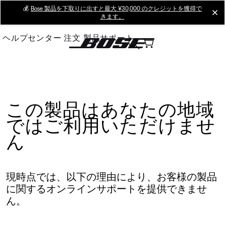
Skip
💰
Bose 製品を下取りに出すと最大 ¥30,000 のクレジットを獲得で
cl
きます。
to
Main
ヘルプセンター
注文
製品サポート
この製品はあなたの地域
ではご利用いただけませ
ん
現時点では、以下の理由により、お客様の製品
に関するオンラインサポートを提供できませ
ん。