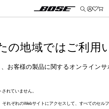
💰
Bose 製品を下取りに出すと最大 ¥30,000 のクレジットを獲得できます。
たの地域ではご利用
り、お客様の製品に関するオンラインサ
トされていません。
、それぞれのWebサイトにアクセスして、すべてのセル