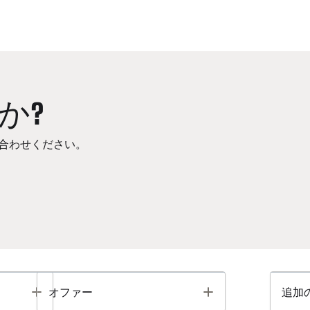
か?
合わせください。
Toggle
Toggle
オファー
追加