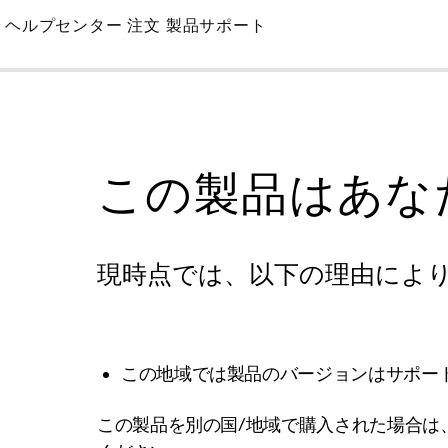
Skip
ヘルプセンター
注文
製品サポート
to
Main
この製品はあな
現時点では、以下の理由によ
この地域では製品のバージョンはサポー
この製品を別の国/地域で購入された場合は