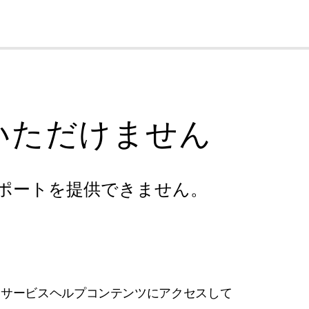
cl
いただけません
ポートを提供できません。
フサービスヘルプコンテンツにアクセスして