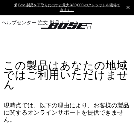
Skip
💰
Bose 製品を下取りに出すと最大 ¥30,000 のクレジットを獲得で
cl
きます。
to
Main
ヘルプセンター
注文
製品サポート
この製品はあなたの地域
ではご利用いただけませ
ん
現時点では、以下の理由により、お客様の製品
に関するオンラインサポートを提供できませ
ん。