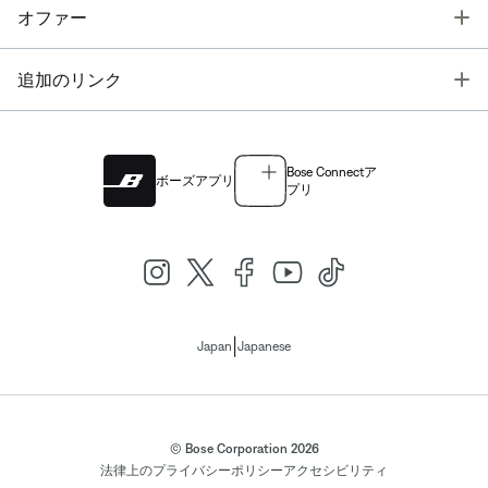
T
オファー
T
追加のリンク
Bose Connectア
ボーズアプリ
プリ
|
Japan
Japanese
© Bose Corporation 2026
法律上の
プライバシーポリシー
アクセシビリティ