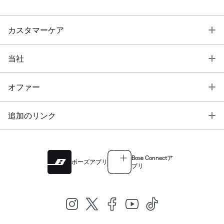
T
カスタマーケア
T
当社
T
オファー
T
追加のリンク
Bose Connectア
ボーズアプリ
プリ