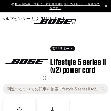
Skip
💰
Bose 製品を下取りに出すと最大 ¥30,000 のクレジットを獲得で
cl
きます。
to
Main
ヘルプセンター
注文
製品サポート
製品サポート
Lifestyle 5 series II
(v2) power cord