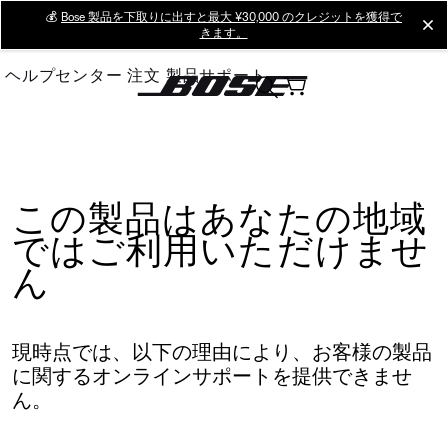
Skip
💰
Bose 製品を下取りに出すと最大 ¥30,000 のクレジットを獲得で
cl
きます。
to
Main
ヘルプセンター
注文
製品サポート
この製品はあなたの地域
ではご利用いただけませ
ん
現時点では、以下の理由により、お客様の製品
に関するオンラインサポートを提供できませ
ん。