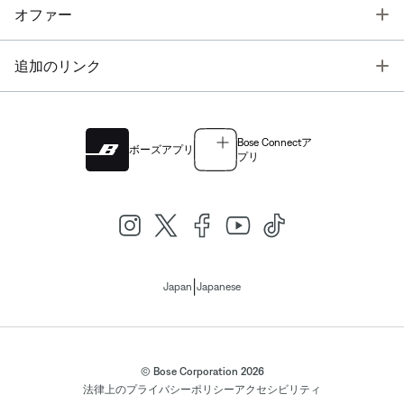
T
オファー
T
追加のリンク
Bose Connectア
ボーズアプリ
プリ
|
Japan
Japanese
© Bose Corporation 2026
法律上の
プライバシーポリシー
アクセシビリティ