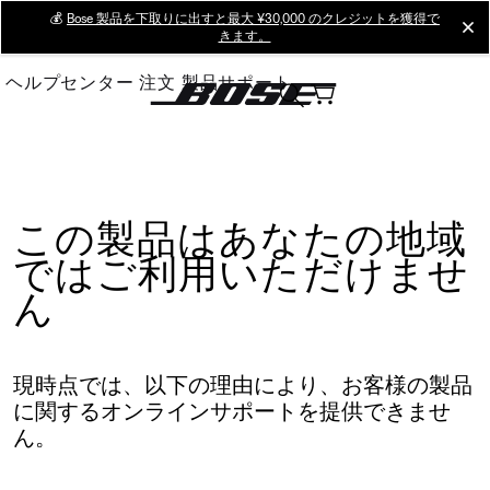
Skip
💰
Bose 製品を下取りに出すと最大 ¥30,000 のクレジットを獲得で
cl
きます。
to
Main
ヘルプセンター
注文
製品サポート
この製品はあなたの地域
ではご利用いただけませ
ん
現時点では、以下の理由により、お客様の製品
に関するオンラインサポートを提供できませ
ん。