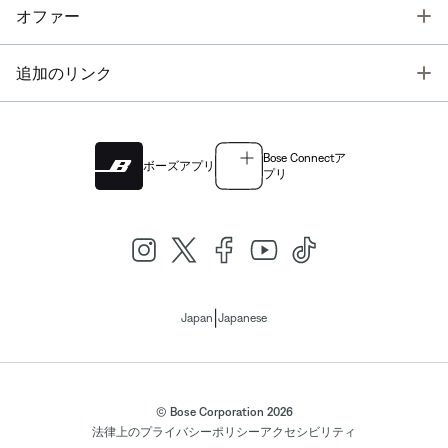
T
オファー
T
追加のリンク
Bose Connectア
ボーズアプリ
プリ
|
Japan
Japanese
© Bose Corporation 2026
法律上の
プライバシーポリシー
アクセシビリティ