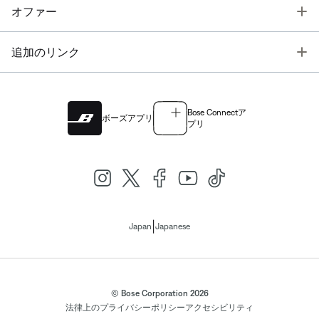
T
オファー
T
追加のリンク
Bose Connectア
ボーズアプリ
プリ
|
Japan
Japanese
© Bose Corporation 2026
法律上の
プライバシーポリシー
アクセシビリティ