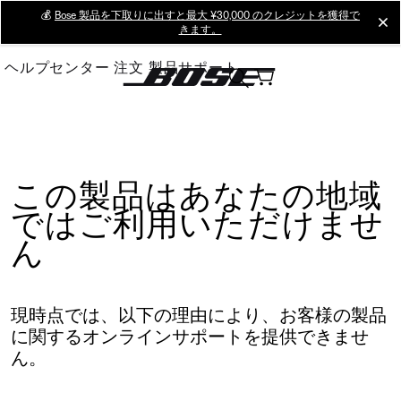
Skip
💰
Bose 製品を下取りに出すと最大 ¥30,000 のクレジットを獲得で
cl
きます。
to
Main
ヘルプセンター
注文
製品サポート
この製品はあなたの地域
ではご利用いただけませ
ん
現時点では、以下の理由により、お客様の製品
に関するオンラインサポートを提供できませ
ん。