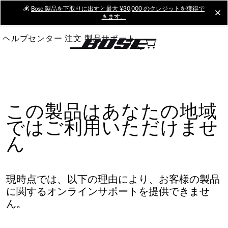
Skip
💰
Bose 製品を下取りに出すと最大 ¥30,000 のクレジットを獲得で
cl
きます。
to
Main
ヘルプセンター
注文
製品サポート
この製品はあなたの地域
ではご利用いただけませ
ん
現時点では、以下の理由により、お客様の製品
に関するオンラインサポートを提供できませ
ん。