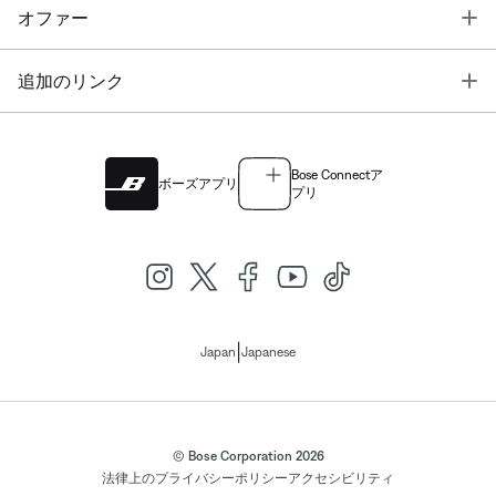
T
オファー
T
追加のリンク
Bose Connectア
ボーズアプリ
プリ
|
Japan
Japanese
© Bose Corporation 2026
法律上の
プライバシーポリシー
アクセシビリティ