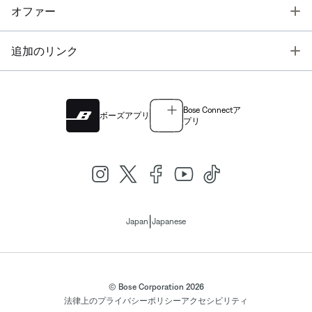
T
オファー
T
追加のリンク
Bose Connectア
ボーズアプリ
プリ
|
Japan
Japanese
© Bose Corporation 2026
法律上の
プライバシーポリシー
アクセシビリティ