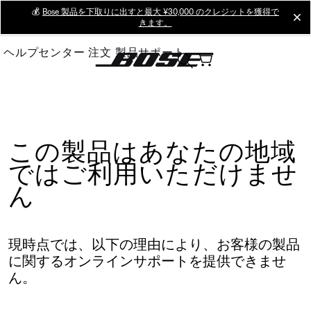
Skip
💰
Bose 製品を下取りに出すと最大 ¥30,000 のクレジットを獲得で
cl
きます。
to
Main
ヘルプセンター
注文
製品サポート
この製品はあなたの地域
ではご利用いただけませ
ん
現時点では、以下の理由により、お客様の製品
に関するオンラインサポートを提供できませ
ん。