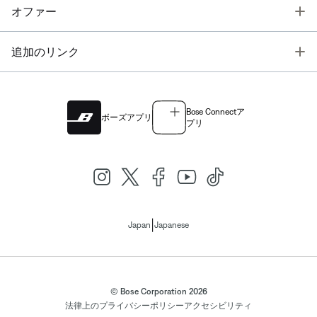
T
オファー
T
追加のリンク
Bose Connectア
ボーズアプリ
プリ
|
Japan
Japanese
© Bose Corporation 2026
法律上の
プライバシーポリシー
アクセシビリティ