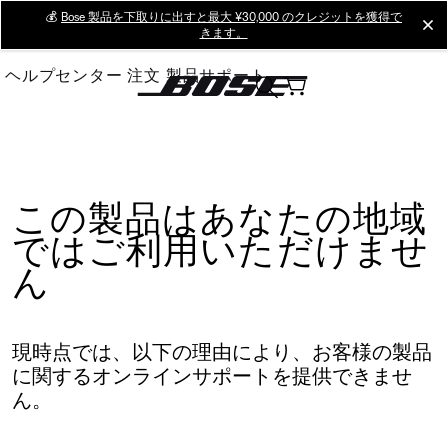
Skip
💰
Bose 製品を下取りに出すと最大 ¥30,000 のクレジットを獲得で
cl
きます。
to
Main
ヘルプセンター
注文
製品サポート
この製品はあなたの地域
ではご利用いただけませ
ん
現時点では、以下の理由により、お客様の製品
に関するオンラインサポートを提供できませ
ん。