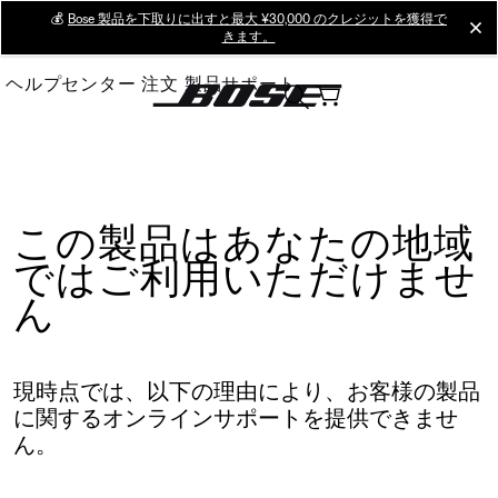
Skip
💰
Bose 製品を下取りに出すと最大 ¥30,000 のクレジットを獲得で
cl
きます。
to
Main
ヘルプセンター
注文
製品サポート
この製品はあなたの地域
ではご利用いただけませ
ん
現時点では、以下の理由により、お客様の製品
に関するオンラインサポートを提供できませ
ん。