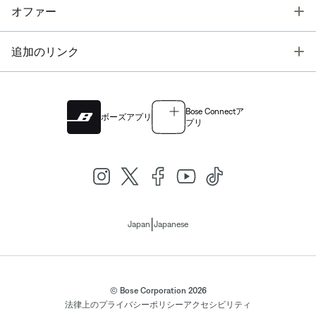
T
オファー
T
追加のリンク
Bose Connectア
ボーズアプリ
プリ
|
Japan
Japanese
© Bose Corporation 2026
法律上の
プライバシーポリシー
アクセシビリティ