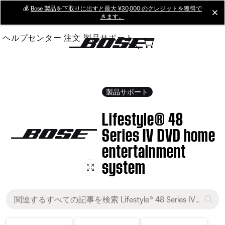
Skip
💰
Bose 製品を下取りに出すと最大 ¥30,000 のクレジットを獲得で
cl
きます。
to
Main
ヘルプセンター
注文
製品サポート
製品サポート
Lifestyle® 48
Series IV DVD home
entertainment
system