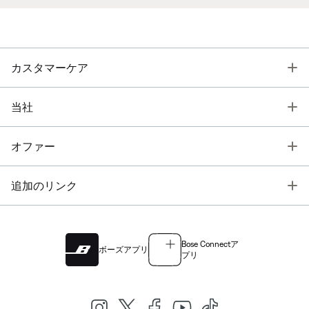
T
カスタマーケア
T
当社
T
オファー
T
追加のリンク
Bose Connectア
ボーズアプリ
プリ