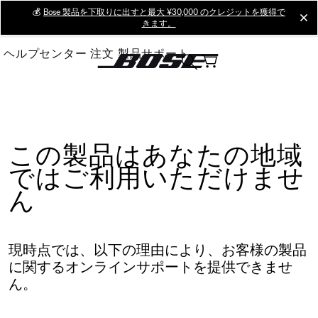
Skip
💰
Bose 製品を下取りに出すと最大 ¥30,000 のクレジットを獲得で
cl
きます。
to
Main
ヘルプセンター
注文
製品サポート
この製品はあなたの地域
ではご利用いただけませ
ん
現時点では、以下の理由により、お客様の製品
に関するオンラインサポートを提供できませ
ん。