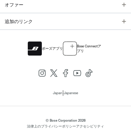
T
オファー
T
追加のリンク
Bose Connectア
ボーズアプリ
プリ
|
Japan
Japanese
© Bose Corporation 2026
法律上の
プライバシーポリシー
アクセシビリティ