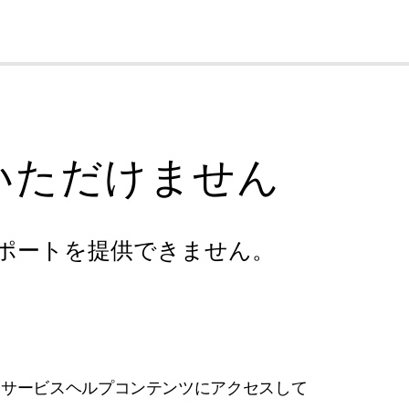
cl
いただけません
ポートを提供できません。
フサービスヘルプコンテンツにアクセスして