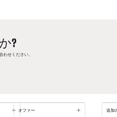
か?
合わせください。
Toggle
Toggle
オファー
追加