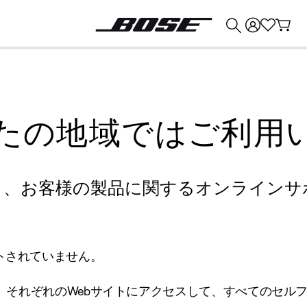
💰
Bose 製品を下取りに出すと最大 ¥30,000 のクレジットを獲得できます。
たの地域ではご利用
り、お客様の製品に関するオンラインサ
トされていません。
、それぞれのWebサイトにアクセスして、すべてのセル