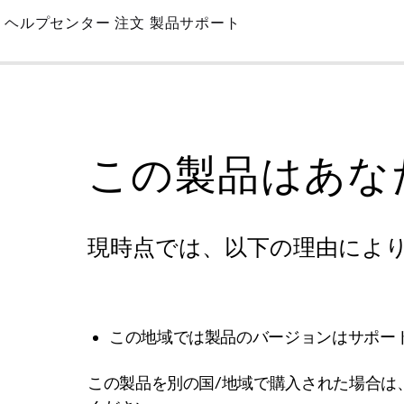
Skip
ヘルプセンター
注文
製品サポート
to
Main
この製品はあな
現時点では、以下の理由によ
この地域では製品のバージョンはサポー
この製品を別の国/地域で購入された場合は