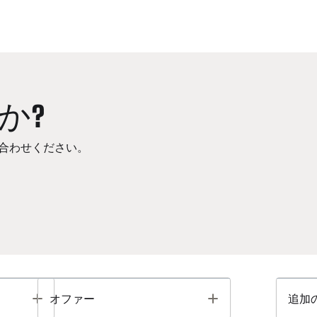
か?
合わせください。
Toggle
Toggle
オファー
追加