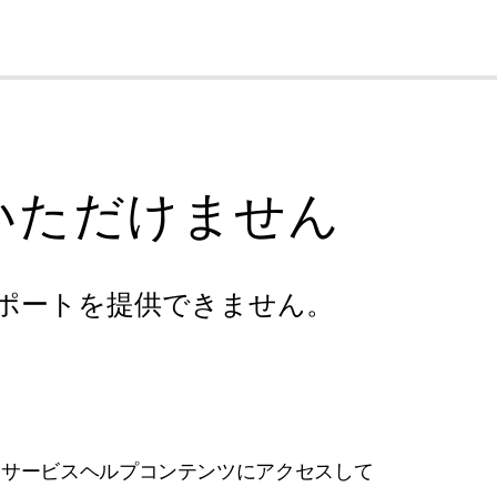
cl
いただけません
ポートを提供できません。
フサービスヘルプコンテンツにアクセスして