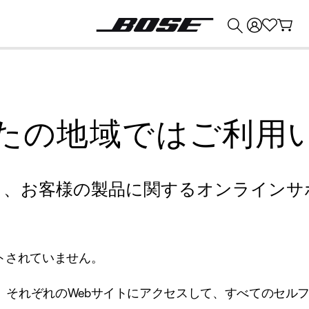
💰
Bose 製品を下取りに出すと最大 ¥30,000 のクレジットを獲得できます。
たの地域ではご利用
り、お客様の製品に関するオンラインサ
トされていません。
、それぞれのWebサイトにアクセスして、すべてのセル