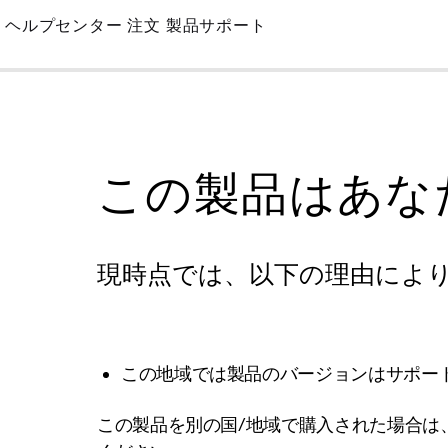
Skip
ヘルプセンター
注文
製品サポート
to
Main
この製品はあな
現時点では、以下の理由によ
この地域では製品のバージョンはサポー
この製品を別の国/地域で購入された場合は