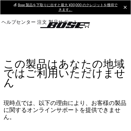
Skip
💰
Bose 製品を下取りに出すと最大 ¥30,000 のクレジットを獲得で
cl
きます。
to
Main
ヘルプセンター
注文
製品サポート
この製品はあなたの地域
ではご利用いただけませ
ん
現時点では、以下の理由により、お客様の製品
に関するオンラインサポートを提供できませ
ん。