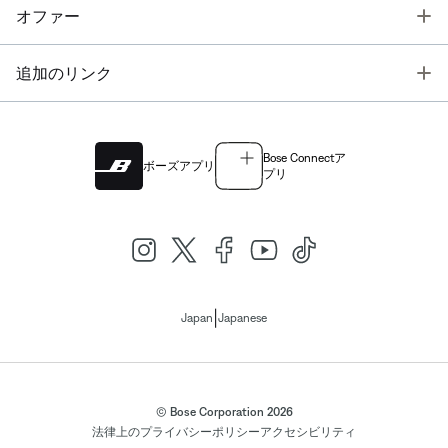
T
オファー
T
追加のリンク
Bose Connectア
ボーズアプリ
プリ
|
Japan
Japanese
© Bose Corporation 2026
法律上の
プライバシーポリシー
アクセシビリティ