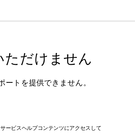
cl
いただけません
ポートを提供できません。
フサービスヘルプコンテンツにアクセスして