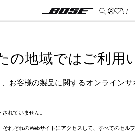
💰
Bose 製品を下取りに出すと最大 ¥30,000 のクレジットを獲得できます。
たの地域ではご利用
り、お客様の製品に関するオンラインサ
トされていません。
、それぞれのWebサイトにアクセスして、すべてのセル