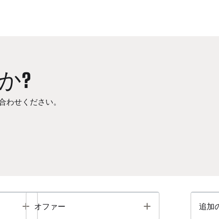
か?
合わせください。
Toggle
Toggle
オファー
追加