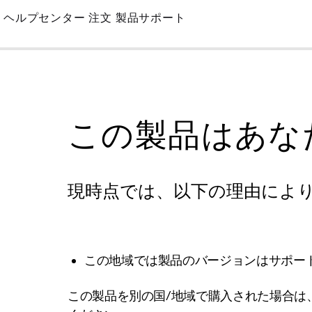
Skip
ヘルプセンター
注文
製品サポート
to
Main
この製品はあな
現時点では、以下の理由によ
この地域では製品のバージョンはサポー
この製品を別の国/地域で購入された場合は