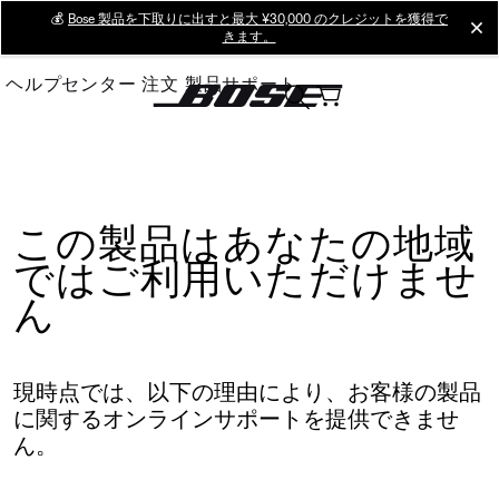
Skip
💰
Bose 製品を下取りに出すと最大 ¥30,000 のクレジットを獲得で
cl
きます。
to
Main
ヘルプセンター
注文
製品サポート
この製品はあなたの地域
ではご利用いただけませ
ん
現時点では、以下の理由により、お客様の製品
に関するオンラインサポートを提供できませ
ん。