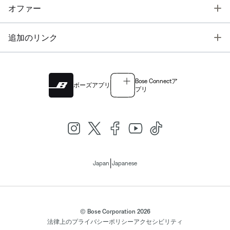
T
オファー
T
追加のリンク
Bose Connectア
ボーズアプリ
プリ
|
Japan
Japanese
© Bose Corporation 2026
法律上の
プライバシーポリシー
アクセシビリティ