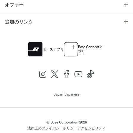
T
オファー
T
追加のリンク
Bose Connectア
ボーズアプリ
プリ
|
Japan
Japanese
© Bose Corporation 2026
法律上の
プライバシーポリシー
アクセシビリティ