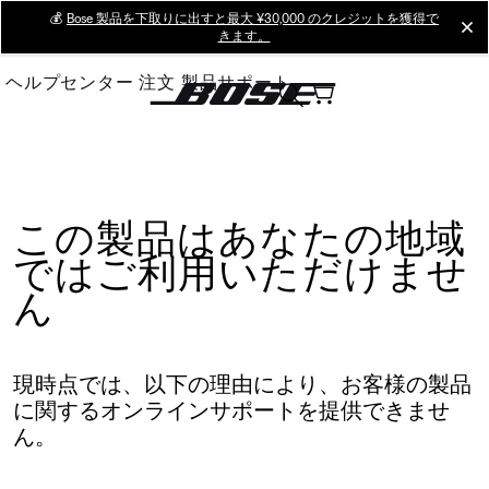
Skip
💰
Bose 製品を下取りに出すと最大 ¥30,000 のクレジットを獲得で
cl
きます。
to
Main
ヘルプセンター
注文
製品サポート
この製品はあなたの地域
ではご利用いただけませ
ん
現時点では、以下の理由により、お客様の製品
に関するオンラインサポートを提供できませ
ん。