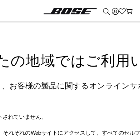
💰
Bose 製品を下取りに出すと最大 ¥30,000 のクレジットを獲得できます。
たの地域ではご利用
り、お客様の製品に関するオンラインサ
トされていません。
、それぞれのWebサイトにアクセスして、すべてのセル