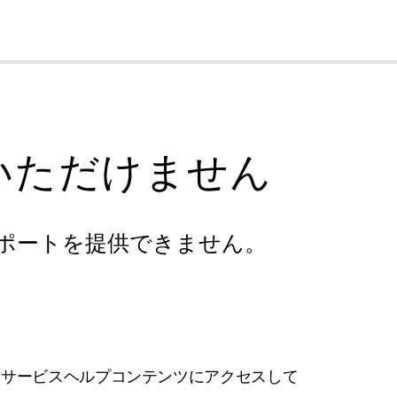
cl
いただけません
ポートを提供できません。
フサービスヘルプコンテンツにアクセスして