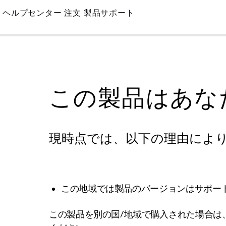
Skip
ヘルプセンター
注文
製品サポート
to
Main
この製品はあな
現時点では、以下の理由によ
この地域では製品のバージョンはサポー
この製品を別の国/地域で購入された場合は