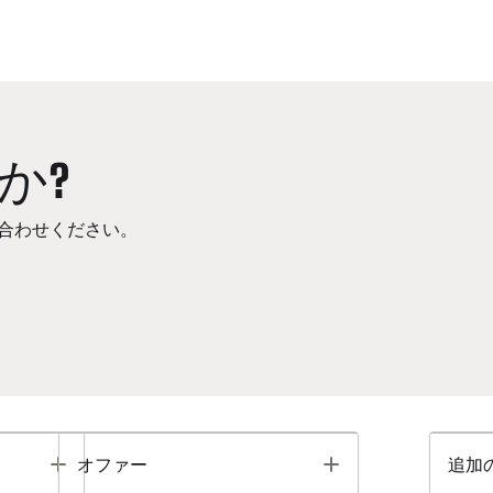
か?
合わせください。
Toggle
Toggle
オファー
追加