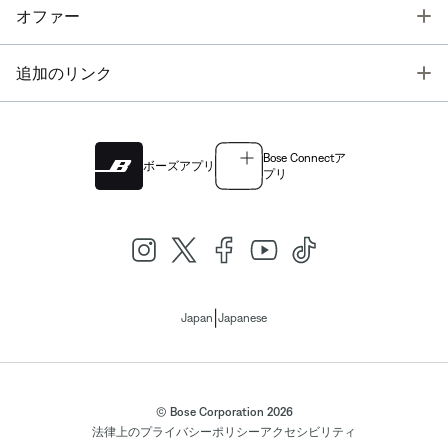
T
オファー
T
追加のリンク
Bose Connectア
ボーズアプリ
プリ
|
Japan
Japanese
© Bose Corporation 2026
法律上の
プライバシーポリシー
アクセシビリティ