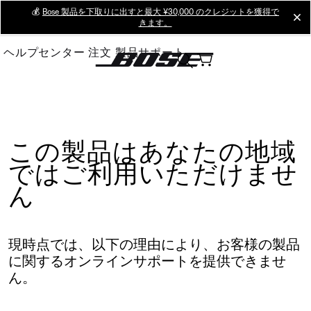
Skip
💰
Bose 製品を下取りに出すと最大 ¥30,000 のクレジットを獲得で
cl
きます。
to
Main
ヘルプセンター
注文
製品サポート
この製品はあなたの地域
ではご利用いただけませ
ん
現時点では、以下の理由により、お客様の製品
に関するオンラインサポートを提供できませ
ん。