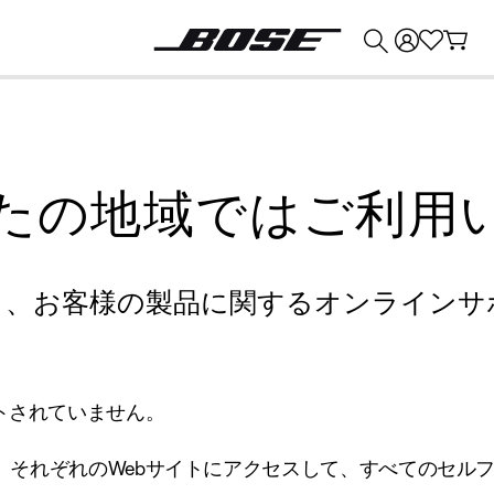
💰
Bose 製品を下取りに出すと最大 ¥30,000 のクレジットを獲得できます。
たの地域ではご利用
り、お客様の製品に関するオンラインサ
トされていません。
、それぞれのWebサイトにアクセスして、すべてのセル