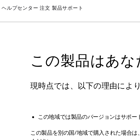
Skip
ヘルプセンター
注文
製品サポート
to
Main
この製品はあな
現時点では、以下の理由によ
この地域では製品のバージョンはサポー
この製品を別の国/地域で購入された場合は