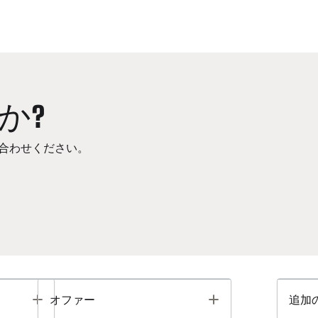
か?
合わせください。
Toggle
Toggle
オファー
追加