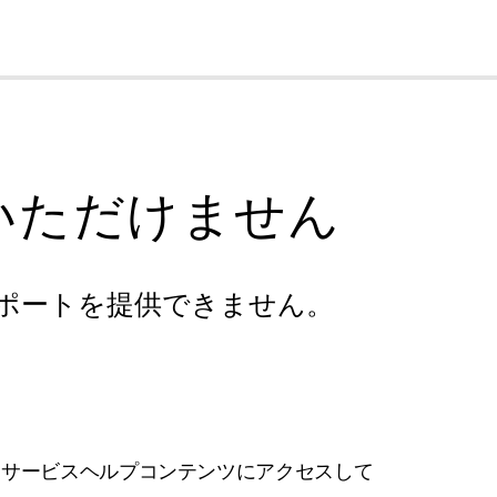
cl
いただけません
ポートを提供できません。
フサービスヘルプコンテンツにアクセスして