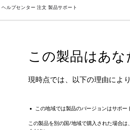
Skip
ヘルプセンター
注文
製品サポート
to
Main
この製品はあな
現時点では、以下の理由によ
この地域では製品のバージョンはサポー
この製品を別の国/地域で購入された場合は