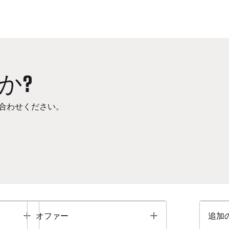
か?
合わせください。
Toggle
Toggle
オファー
追加