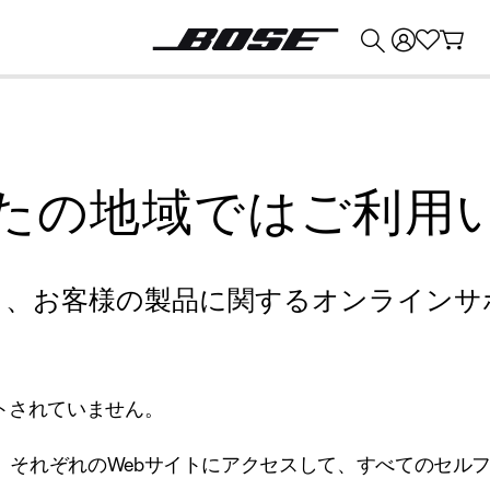
💰
Bose 製品を下取りに出すと最大 ¥30,000 のクレジットを獲得できます。
たの地域ではご利用
り、お客様の製品に関するオンラインサ
トされていません。
、それぞれのWebサイトにアクセスして、すべてのセル