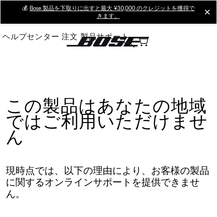
Skip
💰
Bose 製品を下取りに出すと最大 ¥30,000 のクレジットを獲得で
cl
きます。
to
Main
ヘルプセンター
注文
製品サポート
この製品はあなたの地域
ではご利用いただけませ
ん
現時点では、以下の理由により、お客様の製品
に関するオンラインサポートを提供できませ
ん。