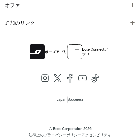
T
オファー
T
追加のリンク
Bose Connectア
ボーズアプリ
プリ
|
Japan
Japanese
© Bose Corporation 2026
法律上の
プライバシーポリシー
アクセシビリティ