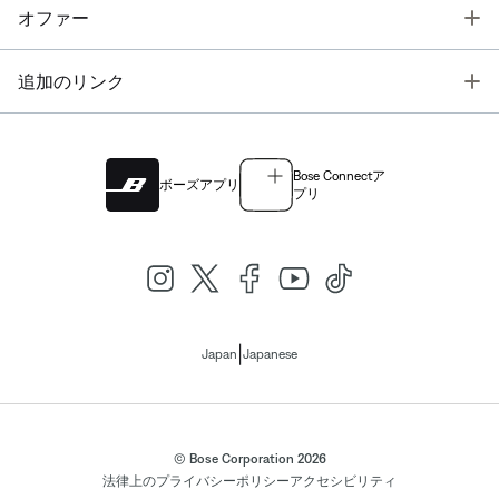
T
オファー
T
追加のリンク
Bose Connectア
ボーズアプリ
プリ
|
Japan
Japanese
© Bose Corporation 2026
法律上の
プライバシーポリシー
アクセシビリティ