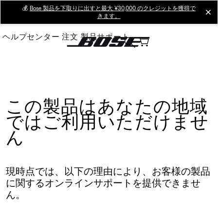
Skip
💰
Bose 製品を下取りに出すと最大 ¥30,000 のクレジットを獲得で
cl
きます。
to
Main
ヘルプセンター
注文
製品サポート
この製品はあなたの地域
ではご利用いただけませ
ん
現時点では、以下の理由により、お客様の製品
に関するオンラインサポートを提供できませ
ん。