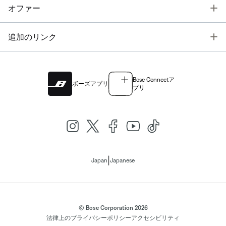
T
オファー
T
追加のリンク
Bose Connectア
ボーズアプリ
プリ
|
Japan
Japanese
© Bose Corporation 2026
法律上の
プライバシーポリシー
アクセシビリティ