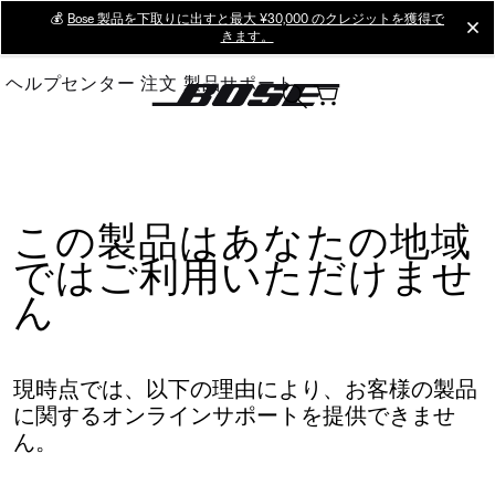
Skip
💰
Bose 製品を下取りに出すと最大 ¥30,000 のクレジットを獲得で
cl
きます。
to
Main
ヘルプセンター
注文
製品サポート
この製品はあなたの地域
ではご利用いただけませ
ん
現時点では、以下の理由により、お客様の製品
に関するオンラインサポートを提供できませ
ん。