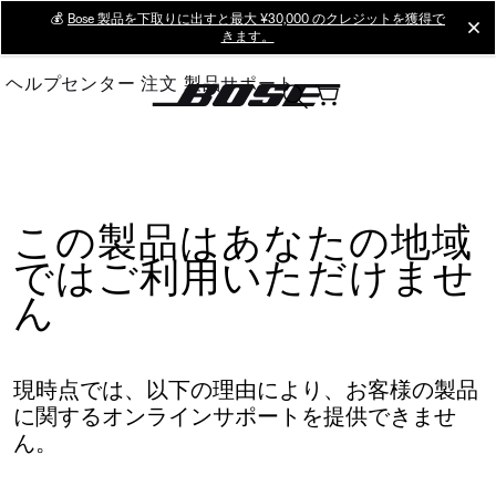
Skip
💰
Bose 製品を下取りに出すと最大 ¥30,000 のクレジットを獲得で
cl
きます。
to
Main
ヘルプセンター
注文
製品サポート
この製品はあなたの地域
ではご利用いただけませ
ん
現時点では、以下の理由により、お客様の製品
に関するオンラインサポートを提供できませ
ん。