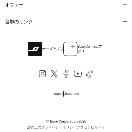
T
オファー
T
追加のリンク
Bose Connectア
ボーズアプリ
プリ
|
Japan
Japanese
© Bose Corporation 2026
法律上の
プライバシーポリシー
アクセシビリティ