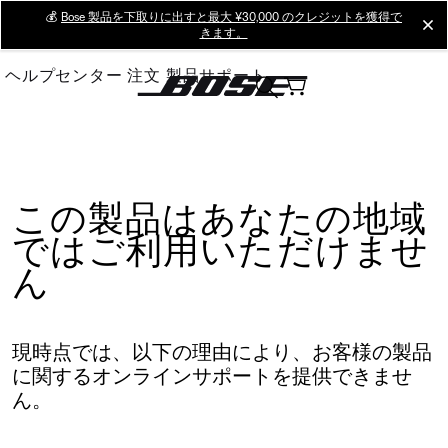
Skip
💰
Bose 製品を下取りに出すと最大 ¥30,000 のクレジットを獲得で
cl
きます。
to
Main
ヘルプセンター
注文
製品サポート
この製品はあなたの地域
ではご利用いただけませ
ん
現時点では、以下の理由により、お客様の製品
に関するオンラインサポートを提供できませ
ん。