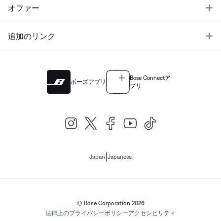
T
オファー
T
追加のリンク
Bose Connectア
ボーズアプリ
プリ
|
Japan
Japanese
© Bose Corporation 2026
法律上の
プライバシーポリシー
アクセシビリティ