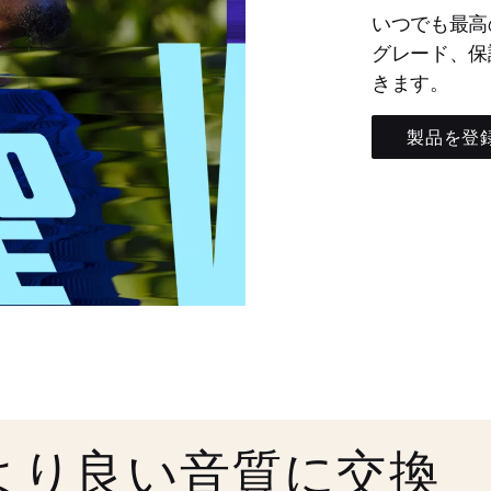
いつでも最高
グレード、保
きます。
製品を登
より良い音質に交換