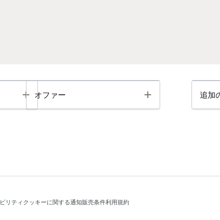
Toggle
Toggle
オファー
追加
ビリティ
クッキーに関する通知
販売条件
利用規約