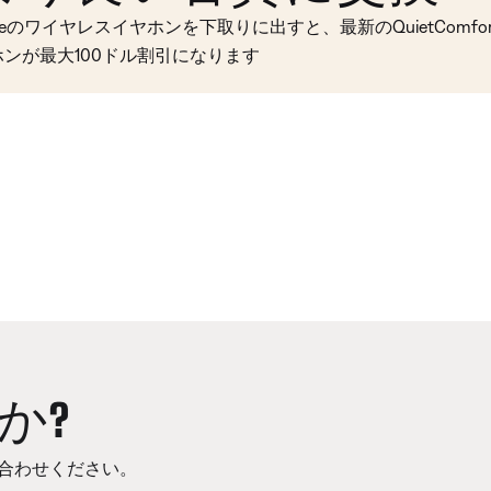
seのワイヤレスイヤホンを下取りに出すと、最新のQuietComfort 
ホンが最大100ドル割引になります
か?
合わせください。