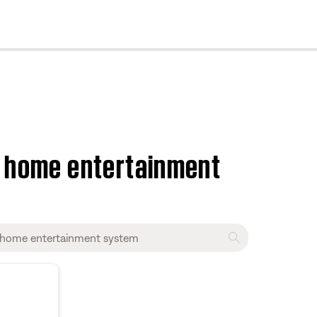
cl
VD home entertainment