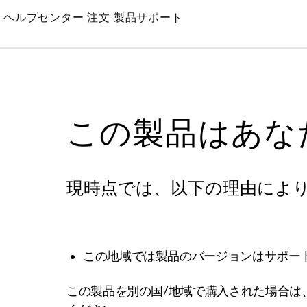
Skip
ヘルプセンター
注文
製品サポート
to
Main
この製品はあな
現時点では、以下の理由によ
この地域では製品のバージョンはサポー
この製品を別の国/地域で購入された場合は