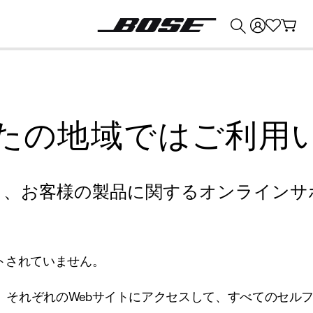
💰
Bose 製品を下取りに出すと最大 ¥30,000 のクレジットを獲得できます。
たの地域ではご利用
り、お客様の製品に関するオンラインサ
トされていません。
、それぞれのWebサイトにアクセスして、すべてのセル