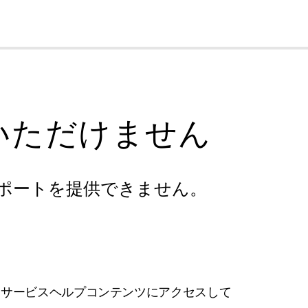
cl
いただけません
ポートを提供できません。
フサービスヘルプコンテンツにアクセスして