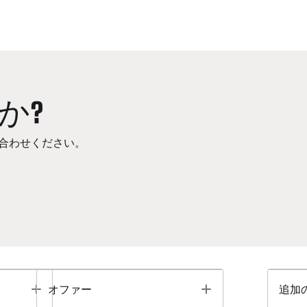
か?
合わせください。
Toggle
Toggle
オファー
追加