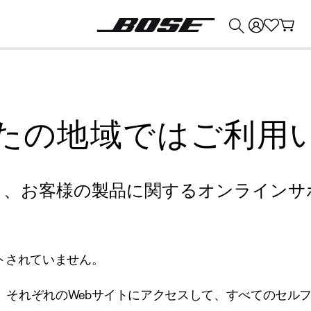
💰
Bose 製品を下取りに出すと最大 ¥30,000 のクレジットを獲得できます。
たの地域ではご利用
り、お客様の製品に関するオンラインサ
トされていません。
、それぞれのWebサイトにアクセスして、すべてのセル