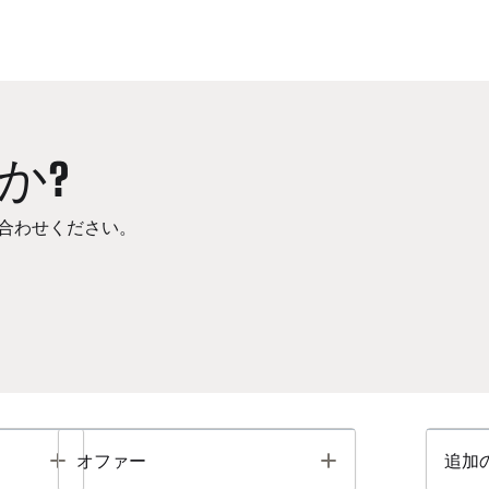
か?
合わせください。
Toggle
Toggle
オファー
追加