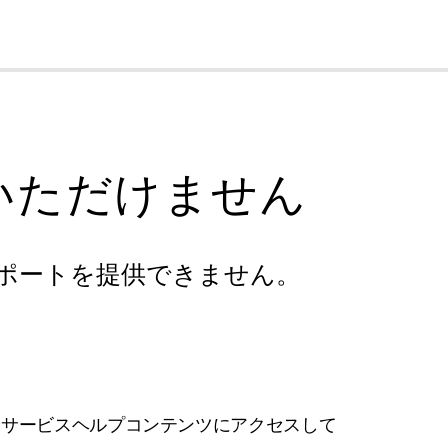
cl
いただけません
ポートを提供できません。
フサービスヘルプコンテンツにアクセスして