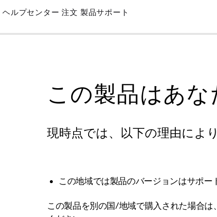
Skip
ヘルプセンター
注文
製品サポート
to
Main
この製品はあな
現時点では、以下の理由によ
この地域では製品のバージョンはサポー
この製品を別の国/地域で購入された場合は