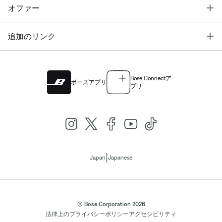
T
オファー
T
追加のリンク
Bose Connectア
ボーズアプリ
プリ
|
Japan
Japanese
© Bose Corporation 2026
法律上の
プライバシーポリシー
アクセシビリティ