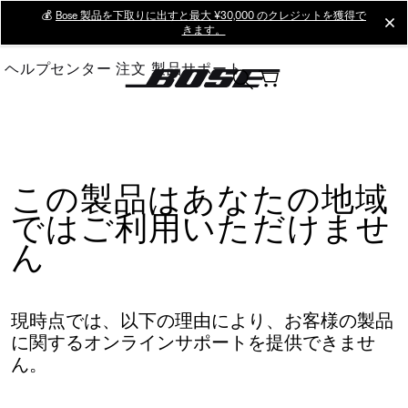
Skip
💰
Bose 製品を下取りに出すと最大 ¥30,000 のクレジットを獲得で
cl
きます。
to
Main
ヘルプセンター
注文
製品サポート
この製品はあなたの地域
ではご利用いただけませ
ん
現時点では、以下の理由により、お客様の製品
に関するオンラインサポートを提供できませ
ん。