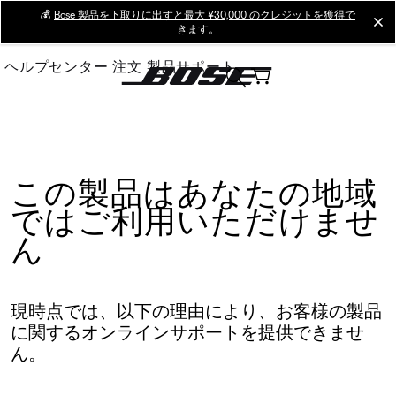
Skip
💰
Bose 製品を下取りに出すと最大 ¥30,000 のクレジットを獲得で
cl
きます。
to
Main
ヘルプセンター
注文
製品サポート
この製品はあなたの地域
ではご利用いただけませ
ん
現時点では、以下の理由により、お客様の製品
に関するオンラインサポートを提供できませ
ん。