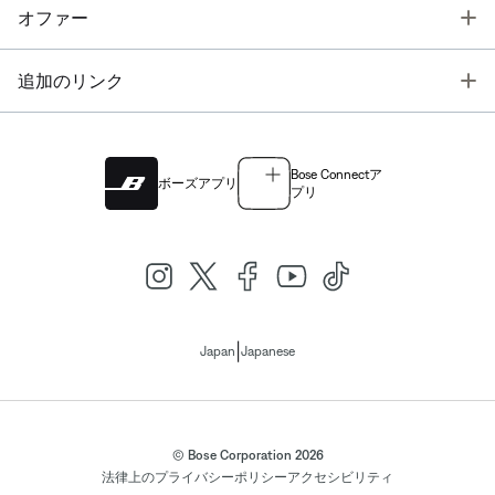
T
オファー
T
追加のリンク
Bose Connectア
ボーズアプリ
プリ
|
Japan
Japanese
© Bose Corporation 2026
法律上の
プライバシーポリシー
アクセシビリティ