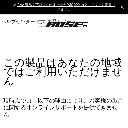
Skip
💰
Bose 製品を下取りに出すと最大 ¥30,000 のクレジットを獲得で
cl
きます。
to
Main
ヘルプセンター
注文
製品サポート
この製品はあなたの地域
ではご利用いただけませ
ん
現時点では、以下の理由により、お客様の製品
に関するオンラインサポートを提供できませ
ん。