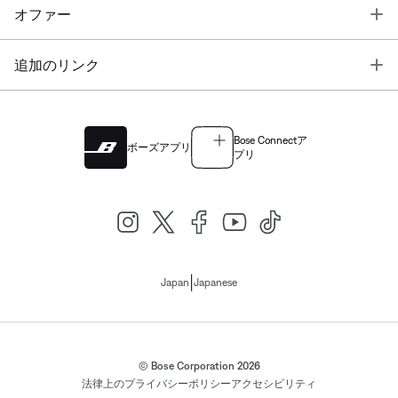
T
オファー
T
追加のリンク
Bose Connectア
ボーズアプリ
プリ
|
Japan
Japanese
© Bose Corporation 2026
法律上の
プライバシーポリシー
アクセシビリティ