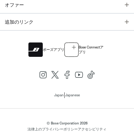
T
オファー
T
追加のリンク
Bose Connectア
ボーズアプリ
プリ
|
Japan
Japanese
© Bose Corporation 2026
法律上の
プライバシーポリシー
アクセシビリティ