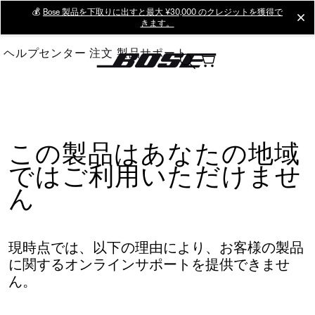
Skip
💰
Bose 製品を下取りに出すと最大 ¥30,000 のクレジットを獲得で
cl
きます。
to
Main
ヘルプセンター
注文
製品サポート
この製品はあなたの地域
ではご利用いただけませ
ん
現時点では、以下の理由により、お客様の製品
に関するオンラインサポートを提供できませ
ん。