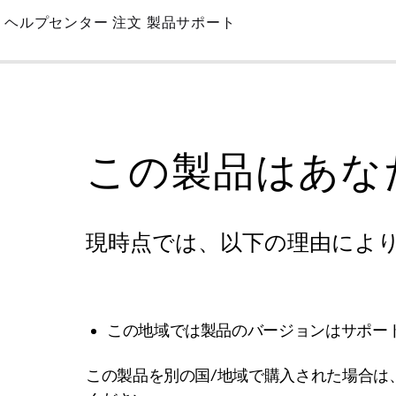
Skip
ヘルプセンター
注文
製品サポート
to
Main
この製品はあな
現時点では、以下の理由によ
この地域では製品のバージョンはサポー
この製品を別の国/地域で購入された場合は