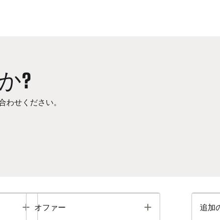
か?
合わせください。
Toggle
Toggle
オファー
追加