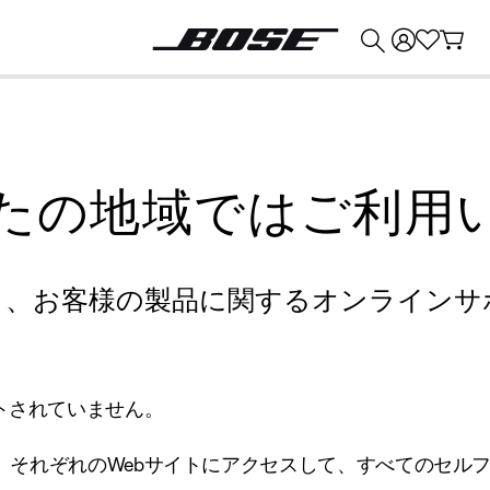
💰
Bose 製品を下取りに出すと最大 ¥30,000 のクレジットを獲得できます。
たの地域ではご利用
り、お客様の製品に関するオンラインサ
トされていません。
、それぞれのWebサイトにアクセスして、すべてのセル