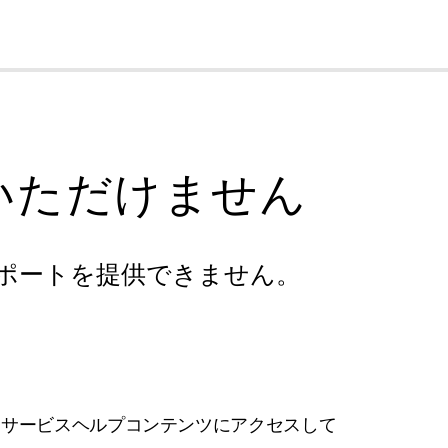
cl
いただけません
ポートを提供できません。
フサービスヘルプコンテンツにアクセスして