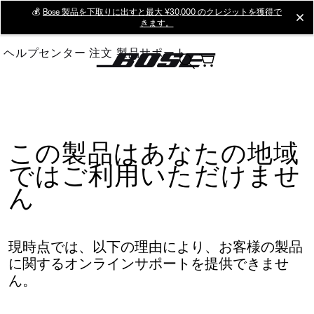
Skip
💰
Bose 製品を下取りに出すと最大 ¥30,000 のクレジットを獲得で
cl
きます。
to
Main
ヘルプセンター
注文
製品サポート
この製品はあなたの地域
ではご利用いただけませ
ん
現時点では、以下の理由により、お客様の製品
に関するオンラインサポートを提供できませ
ん。