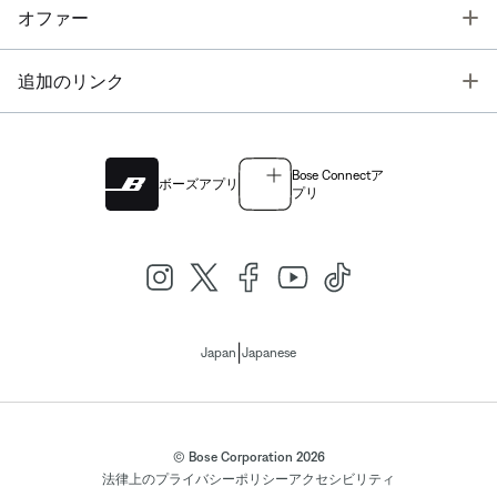
T
オファー
T
追加のリンク
Bose Connectア
ボーズアプリ
プリ
|
Japan
Japanese
© Bose Corporation 2026
法律上の
プライバシーポリシー
アクセシビリティ