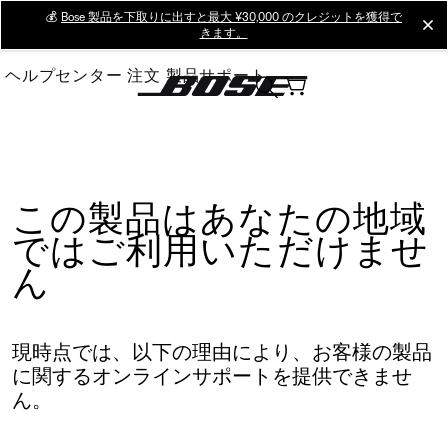
Skip
💰
Bose 製品を下取りに出すと最大 ¥30,000 のクレジットを獲得で
cl
きます。
to
Main
ヘルプセンター
注文
製品サポート
この製品はあなたの地域
ではご利用いただけませ
ん
現時点では、以下の理由により、お客様の製品
に関するオンラインサポートを提供できませ
ん。