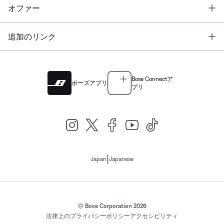
T
オファー
T
追加のリンク
Bose Connectア
ボーズアプリ
プリ
|
Japan
Japanese
© Bose Corporation 2026
法律上の
プライバシーポリシー
アクセシビリティ