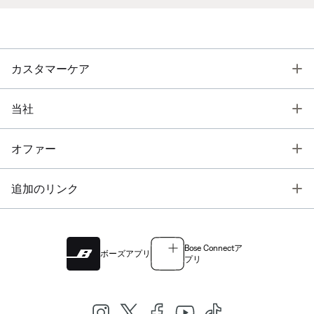
T
カスタマーケア
T
当社
T
オファー
T
追加のリンク
Bose Connectア
ボーズアプリ
プリ