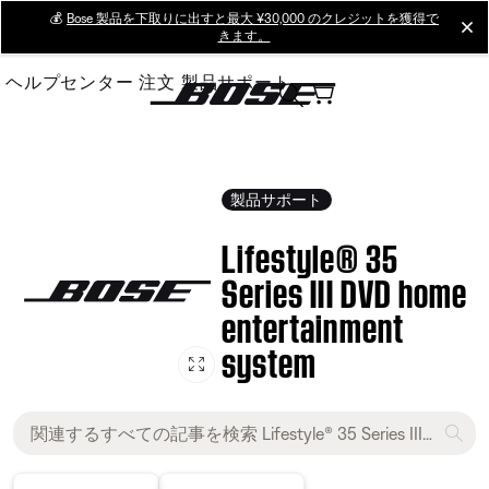
Skip
💰
Bose 製品を下取りに出すと最大 ¥30,000 のクレジットを獲得で
cl
きます。
to
Main
ヘルプセンター
注文
製品サポート
製品サポート
Lifestyle® 35
Series III DVD home
entertainment
system