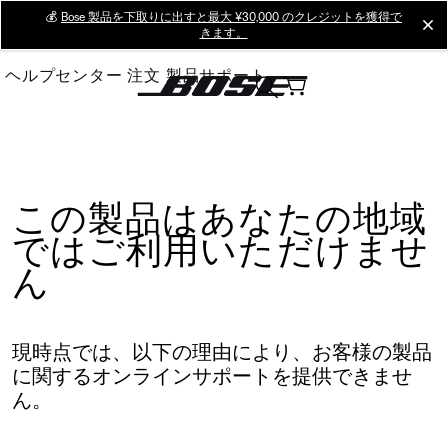
Skip
💰
Bose 製品を下取りに出すと最大 ¥30,000 のクレジットを獲得で
cl
きます。
to
Main
ヘルプセンター
注文
製品サポート
この製品はあなたの地域
ではご利用いただけませ
ん
現時点では、以下の理由により、お客様の製品
に関するオンラインサポートを提供できませ
ん。