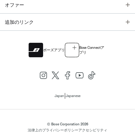
T
オファー
T
追加のリンク
Bose Connectア
ボーズアプリ
プリ
|
Japan
Japanese
© Bose Corporation 2026
法律上の
プライバシーポリシー
アクセシビリティ