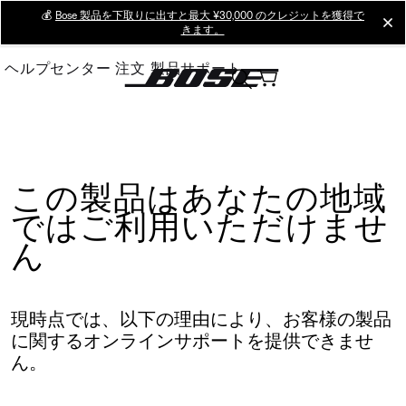
Skip
💰
Bose 製品を下取りに出すと最大 ¥30,000 のクレジットを獲得で
cl
きます。
to
Main
ヘルプセンター
注文
製品サポート
この製品はあなたの地域
ではご利用いただけませ
ん
現時点では、以下の理由により、お客様の製品
に関するオンラインサポートを提供できませ
ん。