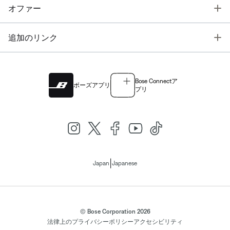
T
オファー
T
追加のリンク
Bose Connectア
ボーズアプリ
プリ
|
Japan
Japanese
© Bose Corporation 2026
法律上の
プライバシーポリシー
アクセシビリティ