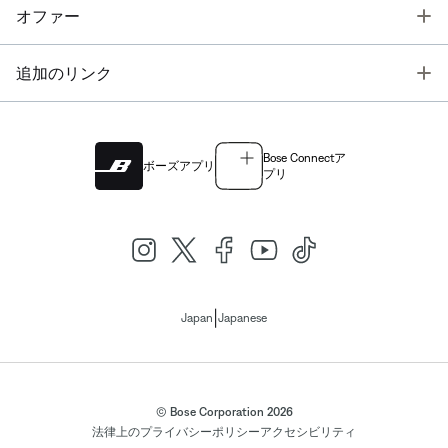
T
オファー
T
追加のリンク
Bose Connectア
ボーズアプリ
プリ
|
Japan
Japanese
© Bose Corporation 2026
法律上の
プライバシーポリシー
アクセシビリティ