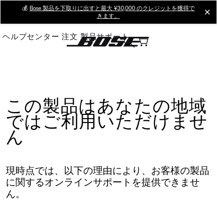
Skip
💰
Bose 製品を下取りに出すと最大 ¥30,000 のクレジットを獲得で
cl
きます。
to
Main
ヘルプセンター
注文
製品サポート
この製品はあなたの地域
ではご利用いただけませ
ん
現時点では、以下の理由により、お客様の製品
に関するオンラインサポートを提供できませ
ん。