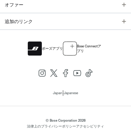
T
オファー
T
追加のリンク
Bose Connectア
ボーズアプリ
プリ
|
Japan
Japanese
© Bose Corporation 2026
法律上の
プライバシーポリシー
アクセシビリティ