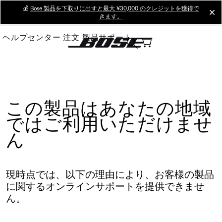
Skip
💰
Bose 製品を下取りに出すと最大 ¥30,000 のクレジットを獲得で
cl
きます。
to
Main
ヘルプセンター
注文
製品サポート
この製品はあなたの地域
ではご利用いただけませ
ん
現時点では、以下の理由により、お客様の製品
に関するオンラインサポートを提供できませ
ん。