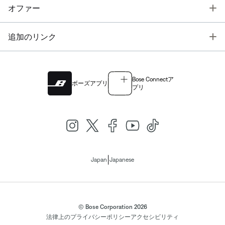
T
オファー
T
追加のリンク
Bose Connectア
ボーズアプリ
プリ
|
Japan
Japanese
© Bose Corporation 2026
法律上の
プライバシーポリシー
アクセシビリティ