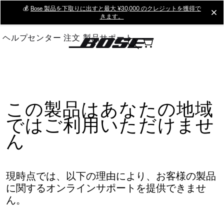
Skip
💰
Bose 製品を下取りに出すと最大 ¥30,000 のクレジットを獲得で
cl
きます。
to
Main
ヘルプセンター
注文
製品サポート
この製品はあなたの地域
ではご利用いただけませ
ん
現時点では、以下の理由により、お客様の製品
に関するオンラインサポートを提供できませ
ん。