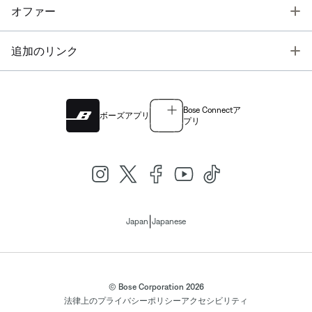
T
オファー
T
追加のリンク
Bose Connectア
ボーズアプリ
プリ
|
Japan
Japanese
© Bose Corporation 2026
法律上の
プライバシーポリシー
アクセシビリティ