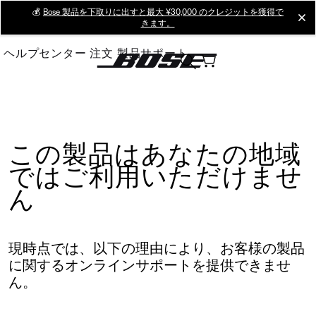
Skip
💰
Bose 製品を下取りに出すと最大 ¥30,000 のクレジットを獲得で
cl
きます。
to
Main
ヘルプセンター
注文
製品サポート
この製品はあなたの地域
ではご利用いただけませ
ん
現時点では、以下の理由により、お客様の製品
に関するオンラインサポートを提供できませ
ん。