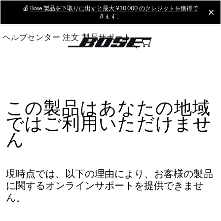
Skip
💰
Bose 製品を下取りに出すと最大 ¥30,000 のクレジットを獲得で
cl
きます。
to
Main
ヘルプセンター
注文
製品サポート
この製品はあなたの地域
ではご利用いただけませ
ん
現時点では、以下の理由により、お客様の製品
に関するオンラインサポートを提供できませ
ん。