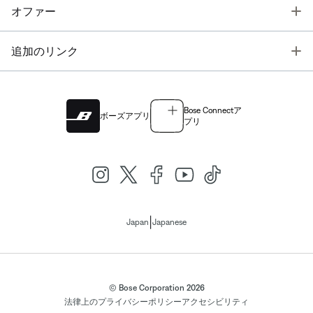
T
オファー
T
追加のリンク
Bose Connectア
ボーズアプリ
プリ
|
Japan
Japanese
© Bose Corporation 2026
法律上の
プライバシーポリシー
アクセシビリティ