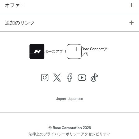
T
オファー
T
追加のリンク
Bose Connectア
ボーズアプリ
プリ
|
Japan
Japanese
© Bose Corporation 2026
法律上の
プライバシーポリシー
アクセシビリティ