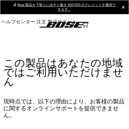
Skip
💰
Bose 製品を下取りに出すと最大 ¥30,000 のクレジットを獲得で
cl
きます。
to
Main
ヘルプセンター
注文
製品サポート
この製品はあなたの地域
ではご利用いただけませ
ん
現時点では、以下の理由により、お客様の製品
に関するオンラインサポートを提供できませ
ん。