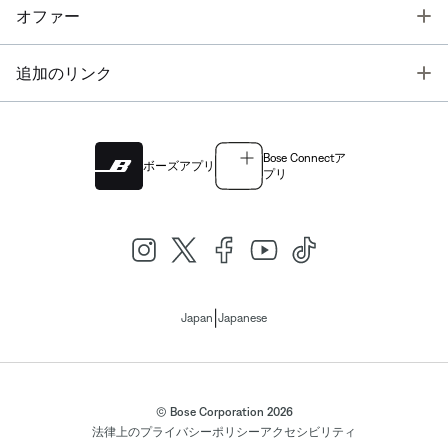
T
オファー
T
追加のリンク
Bose Connectア
ボーズアプリ
プリ
|
Japan
Japanese
© Bose Corporation 2026
法律上の
プライバシーポリシー
アクセシビリティ