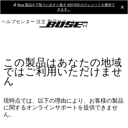
Skip
💰
Bose 製品を下取りに出すと最大 ¥30,000 のクレジットを獲得で
cl
きます。
to
Main
ヘルプセンター
注文
製品サポート
この製品はあなたの地域
ではご利用いただけませ
ん
現時点では、以下の理由により、お客様の製品
に関するオンラインサポートを提供できませ
ん。