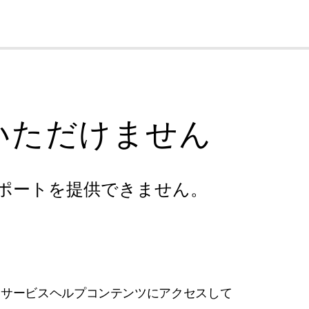
cl
いただけません
ポートを提供できません。
フサービスヘルプコンテンツにアクセスして