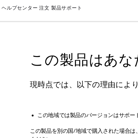
Skip
ヘルプセンター
注文
製品サポート
to
Main
この製品はあな
現時点では、以下の理由によ
この地域では製品のバージョンはサポー
この製品を別の国/地域で購入された場合は