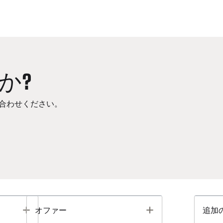
か?
合わせください。
Toggle
Toggle
オファー
追加