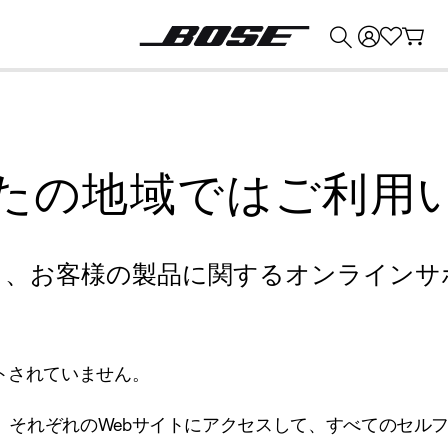
💰
Bose 製品を下取りに出すと最大 ¥30,000 のクレジットを獲得できます。
たの地域ではご利用
り、お客様の製品に関するオンラインサ
トされていません。
、それぞれのWebサイトにアクセスして、すべてのセル